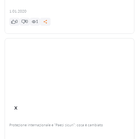
1.01.2020
0
0
1
x
Protezione internazionale e “Paesi sicuri”: cosa è cambiato