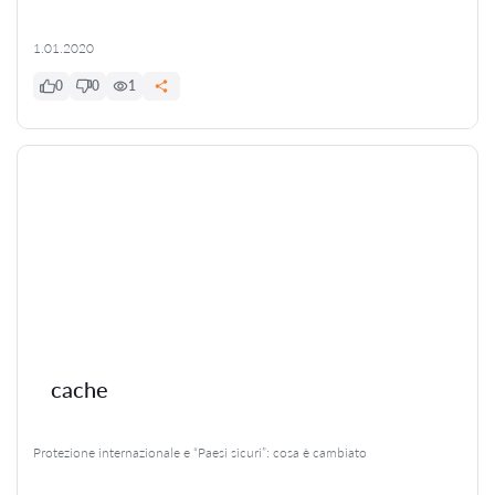
1.01.2020
0
0
1
cache
Protezione internazionale e “Paesi sicuri”: cosa è cambiato