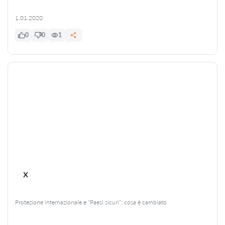
1.01.2020
0
0
1
x
Protezione internazionale e “Paesi sicuri”: cosa è cambiato