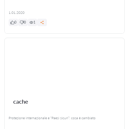
1.01.2020
0
0
1
cache
Protezione internazionale e “Paesi sicuri”: cosa è cambiato