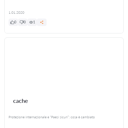
1.01.2020
0
0
1
cache
Protezione internazionale e “Paesi sicuri”: cosa è cambiato