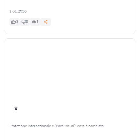
1.01.2020
0
0
1
x
Protezione internazionale e “Paesi sicuri”: cosa è cambiato