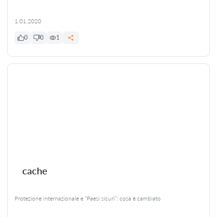
1.01.2020
0
0
1
cache
Protezione internazionale e “Paesi sicuri”: cosa è cambiato