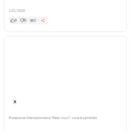
1.01.2020
0
0
1
x
Protezione internazionale e “Paesi sicuri”: cosa è cambiato